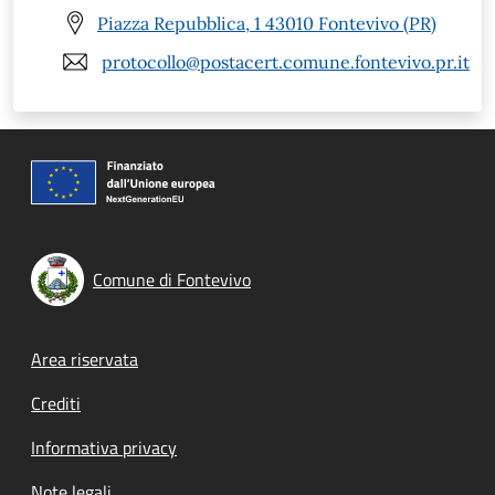
Piazza Repubblica, 1 43010 Fontevivo (PR)
protocollo@postacert.comune.fontevivo.pr.it
Comune di Fontevivo
Footer menu
Area riservata
Crediti
Informativa privacy
Note legali