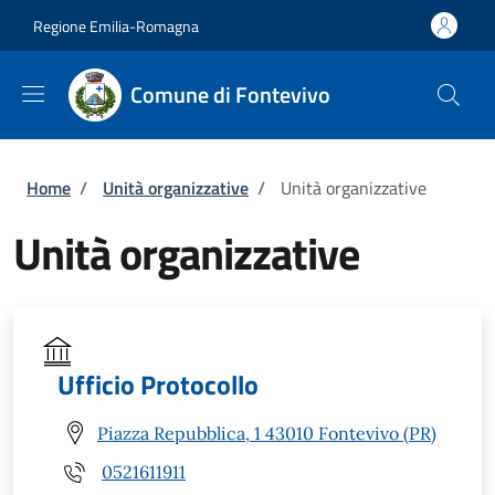
Salta al contenuto principale
Skip to footer content
Regione Emilia-Romagna
Comune di Fontevivo
Briciole di pane
Home
/
Unità organizzative
/
Unità organizzative
Unità organizzative
Ufficio Protocollo
Piazza Repubblica, 1 43010 Fontevivo (PR)
0521611911