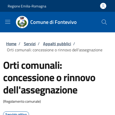
Salta al contenuto principale
Skip to footer content
Regione Emilia-Romagna
Comune di Fontevivo
Briciole di pane
Home
/
Servizi
/
Appalti pubblici
/
Orti comunali: concessione o rinnovo dell'assegnazione
Orti comunali:
concessione o rinnovo
dell'assegnazione
(Regolamento comunale)
Servizio attivo