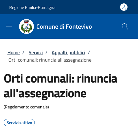
Salta al contenuto principale
Skip to footer content
Regione Emilia-Romagna
Comune di Fontevivo
Briciole di pane
Home
/
Servizi
/
Appalti pubblici
/
Orti comunali: rinuncia all'assegnazione
Orti comunali: rinuncia
all'assegnazione
(Regolamento comunale)
Servizio attivo