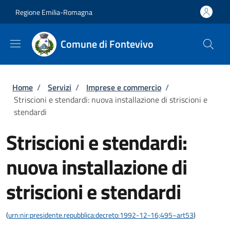
Salta al contenuto principale
Skip to footer content
Regione Emilia-Romagna
Comune di Fontevivo
Briciole di pane
Home
/
Servizi
/
Imprese e commercio
/
Striscioni e stendardi: nuova installazione di striscioni e
stendardi
Striscioni e stendardi:
nuova installazione di
striscioni e stendardi
(
urn:nir:presidente.repubblica:decreto:1992-12-16;495~art53
)