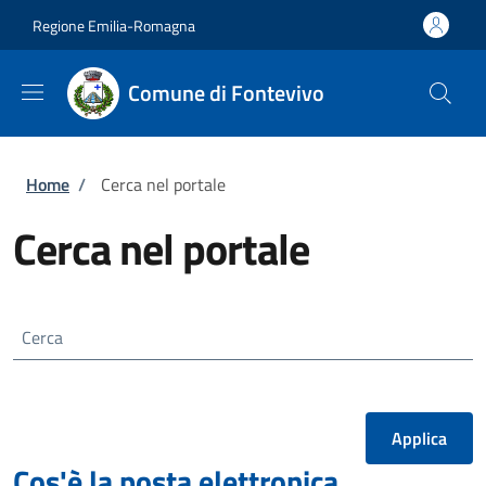
Salta al contenuto principale
Skip to footer content
Regione Emilia-Romagna
Comune di Fontevivo
Briciole di pane
Home
/
Cerca nel portale
Cerca nel portale
Cerca
Cos'è la posta elettronica