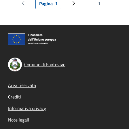
Pagina
1
Pagina precedente
Pagina attuale
Prossima pagina
Comune di Fontevivo
Footer menu
Area riservata
Crediti
Informativa privacy
Note legali