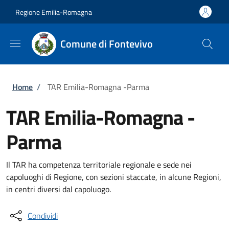
Salta al contenuto principale
Skip to footer content
Regione Emilia-Romagna
Comune di Fontevivo
Briciole di pane
Home
/
TAR Emilia-Romagna -Parma
TAR Emilia-Romagna -
Parma
Il TAR ha competenza territoriale regionale e sede nei
capoluoghi di Regione, con sezioni staccate, in alcune Regioni,
in centri diversi dal capoluogo.
Condividi