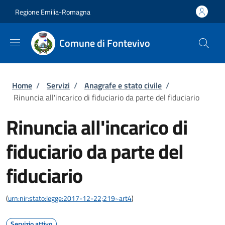
Salta al contenuto principale
Skip to footer content
Regione Emilia-Romagna
Comune di Fontevivo
Briciole di pane
Home
/
Servizi
/
Anagrafe e stato civile
/
Rinuncia all'incarico di fiduciario da parte del fiduciario
Rinuncia all'incarico di
fiduciario da parte del
fiduciario
(
urn:nir:stato:legge:2017-12-22;219~art4
)
Servizio attivo