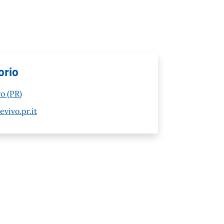
orio
o (PR)
vivo.pr.it