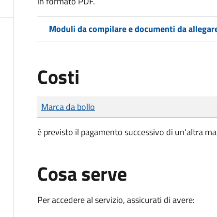
in formato PDF.
Moduli da compilare e documenti da allegar
Costi
Tipo di pagamento
Importo
Marca da bollo
è previsto il pagamento successivo di un'altra marc
Cosa serve
Per accedere al servizio, assicurati di avere: