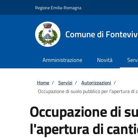
Salta al contenuto principale
Skip to footer content
Regione Emilia-Romagna
Comune di Fontevi
Amministrazione
Novità
Serv
Briciole di pane
Home
/
Servizi
/
Autorizzazioni
/
Occupazione di suolo pubblico per l'apertura di ca
Occupazione di su
l'apertura di cant