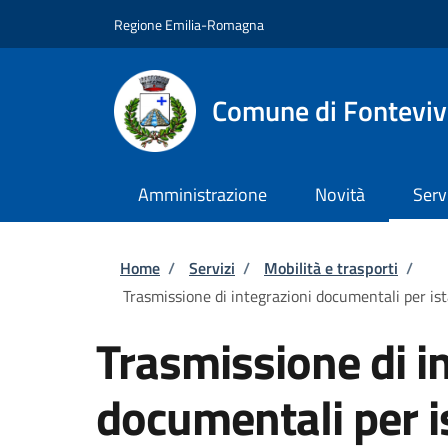
Salta al contenuto principale
Skip to footer content
Regione Emilia-Romagna
Comune di Fontevi
Amministrazione
Novità
Serv
Briciole di pane
Home
/
Servizi
/
Mobilità e trasporti
/
Trasmissione di integrazioni documentali per ista
Trasmissione di i
documentali per is