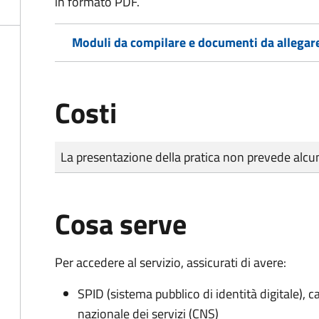
in formato PDF.
Moduli da compilare e documenti da allegar
Costi
Tipo di pagamento
Importo
La presentazione della pratica non prevede al
Cosa serve
Per accedere al servizio, assicurati di avere:
SPID (sistema pubblico di identità digitale), ca
nazionale dei servizi (CNS)